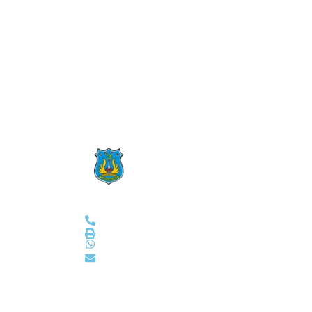
Subscribes Our Newslet
Ikuti Kami
Profi
Tenta
SMPN 3 Kota Solok
Visi d
(0755) 20045
Sejar
smp3solok@gmail.com
Sambu
Video