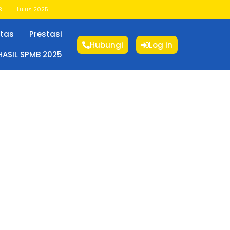
B
Lulus 2025
itas
Prestasi
Hubungi
Log in
HASIL SPMB 2025