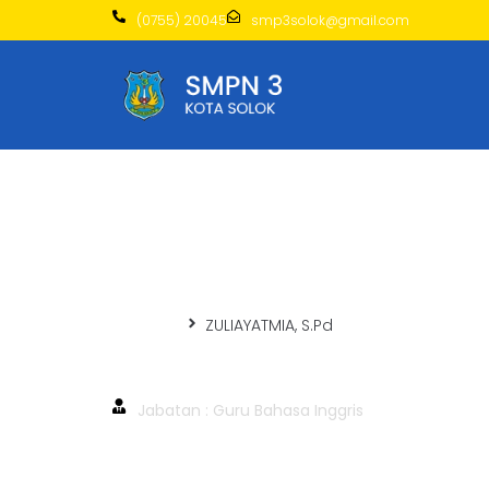
(0755) 20045
smp3solok@gmail.com
Beranda
ZULIAYATMIA, S.Pd
ZULIAYATMIA, S.Pd
Jabatan : Guru Bahasa Inggris