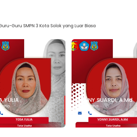
uru-Guru SMPN 3 Kota Solok yang Luar Biasa
Lihat Semua 
A YULIA
VONNY SUARDI, A.Md
Usaha
Tata Usaha