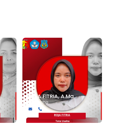
Guru
ROJA FITRIA, A.Ma
Tata Usaha