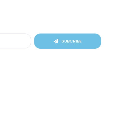
SUBCRIBE
Find Us
, Kec.
Prov.