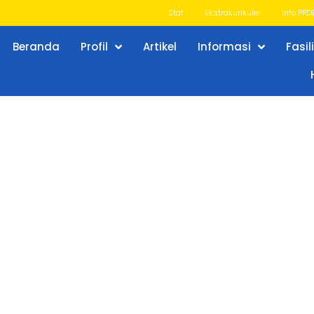
Staf
Ekstrakurikuler
Info PPD
Beranda
Profil
Artikel
Informasi
Fasil