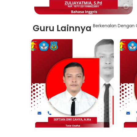
Guru Lainnya
Berkenalan Dengan G
Septian Dwi Cahya, A.Ma
YOS
Tata Usaha
Tata 