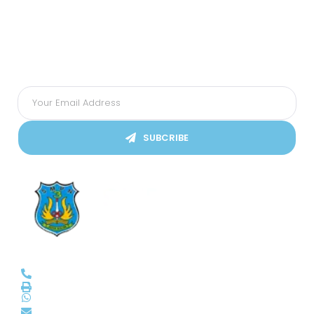
Subscribes Our Newsletter
Ikuti Kami
SUBCRIBE
SMPN 3 Kota Solok
(0755) 20045
smp3solok@gmail.com