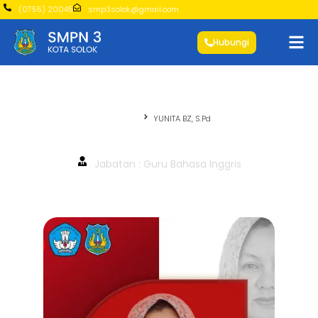
(0755) 20045
smp3solok@gmail.com
Hubungi
Beranda
YUNITA BZ, S.Pd
YUNITA BZ, S.Pd
Jabatan : Guru Bahasa Inggris