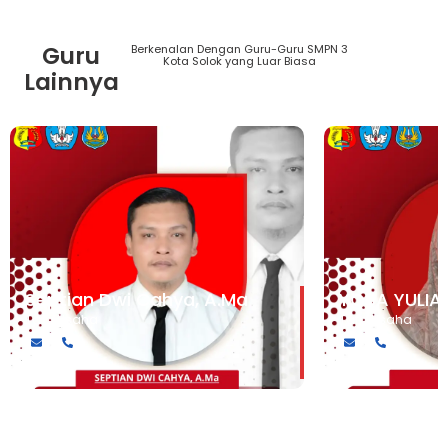
Guru
Berkenalan Dengan Guru-Guru SMPN 3
Lihat
Kota Solok yang Luar Biasa
Semua
Lainnya
Guru
Septian Dwi Cahya, A.Ma
YOSA YULIA
Tata Usaha
Tata Usaha