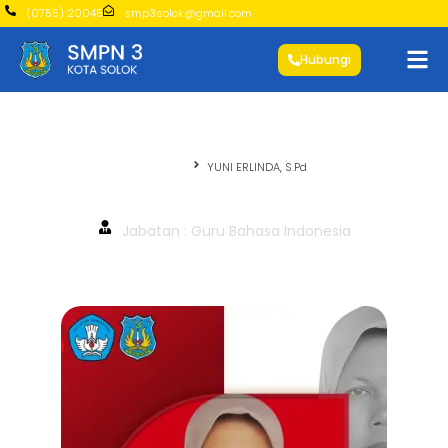
(0755) 20045
smp3solok@gmail.com
Hubungi
Beranda
YUNI ERLINDA, S.Pd
YUNI ERLINDA, S.Pd
Jabatan : Guru Bahasa Indonesia