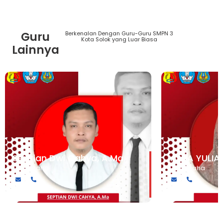
Guru
Berkenalan Dengan Guru-Guru SMPN 3
Lihat
Kota Solok yang Luar Biasa
Semua
Lainnya
Guru
Septian Dwi Cahya, A.Ma
YOSA YULIA
Tata Usaha
Tata Usaha