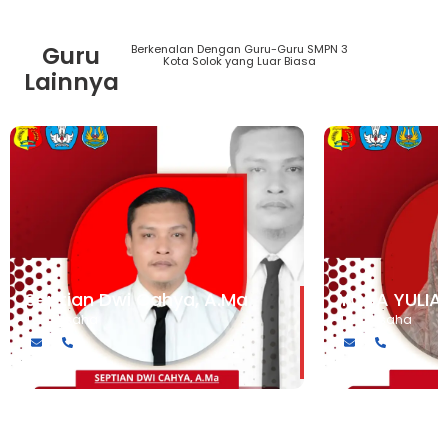
Guru
Berkenalan Dengan Guru-Guru SMPN 3
Lihat
Kota Solok yang Luar Biasa
Semua
Lainnya
Guru
Septian Dwi Cahya, A.Ma
YOSA YULIA
Tata Usaha
Tata Usaha