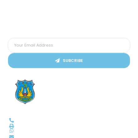
Subscribes Our Newsletter
Ikuti Kami
SUBCRIBE
SMPN 3 Kota Solok
(0755) 20045
smp3solok@gmail.com