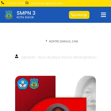
(0755) 20045
smp3solok@gmail.com
Hubungi
Beranda
NOFITRI DARALIS, S.PdI
NOFITRI DARALIS, S.PdI
Jabatan : Guru Budaya Sastra Minangkabau