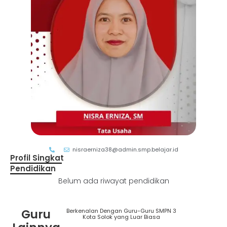
nisraerniza38@admin.smp.belajar.id
Profil Singkat
Pendidikan
Belum ada riwayat pendidikan
Guru
Berkenalan Dengan Guru-Guru SMPN 3
Lihat
Kota Solok yang Luar Biasa
Semua
Guru