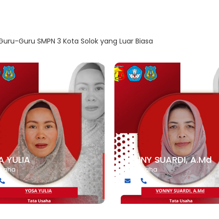
uru-Guru SMPN 3 Kota Solok yang Luar Biasa
Lihat Semua 
A YULIA
VONNY SUARDI, A.Md
Usaha
Tata Usaha