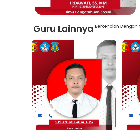
Guru Lainnya
Berkenalan Dengan G
Septian Dwi Cahya, A.Ma
YOS
Tata Usaha
Tata 