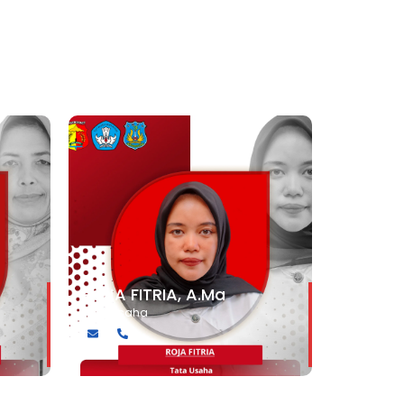
Guru
ROJA FITRIA, A.Ma
Tata Usaha