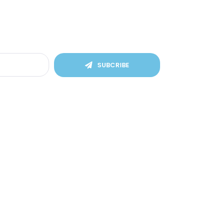
SUBCRIBE
Find Us
, Kec.
Prov.