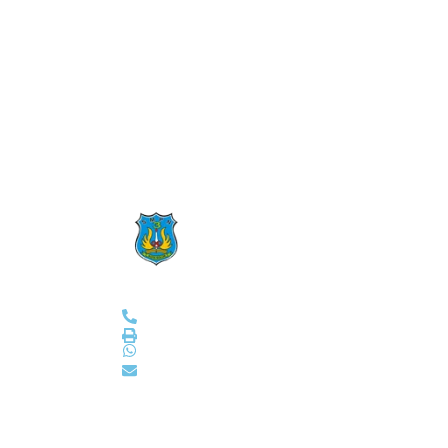
Subscribes Our Newslet
Ikuti Kami
Profi
Tenta
SMPN 3 Kota Solok
Visi d
(0755) 20045
Sejar
smp3solok@gmail.com
Sambu
Video