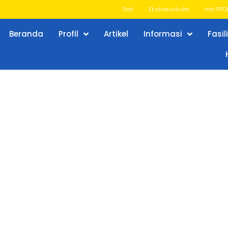
Staf
Ekstrakurikuler
Info PPD
Beranda
Profil
Artikel
Informasi
Fasil