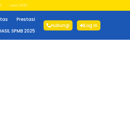
B
Lulus 2025
itas
Prestasi
Hubungi
Log in
HASIL SPMB 2025