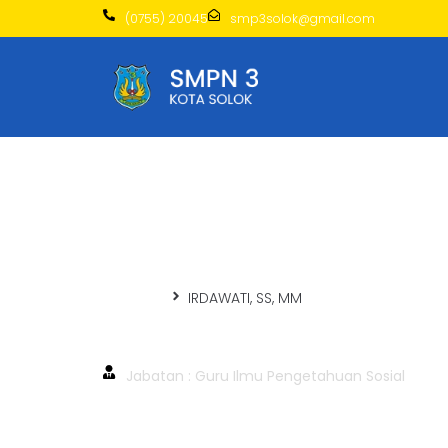
(0755) 20045
smp3solok@gmail.com
Beranda
IRDAWATI, SS, MM
IRDAWATI, SS, MM
Jabatan : Guru Ilmu Pengetahuan Sosial