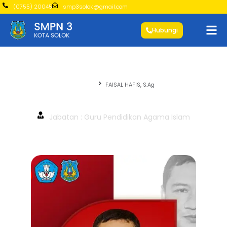
(0755) 20045
smp3solok@gmail.com
Hubungi
Beranda
FAISAL HAFIS, S.Ag
FAISAL HAFIS, S.Ag
Jabatan : Guru Pendidikan Agama Islam