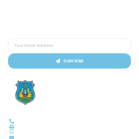
Subscribes Our Newsletter
Ikuti Kami
SUBCRIBE
SMPN 3 Kota Solok
(0755) 20045
smp3solok@gmail.com