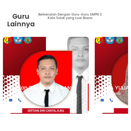
Guru
Berkenalan Dengan Guru-Guru SMPN 3
Lihat
Kota Solok yang Luar Biasa
Semua
Lainnya
Guru
Septian Dwi Cahya, A.Ma
YOSA YULIA
Tata Usaha
Tata Usaha