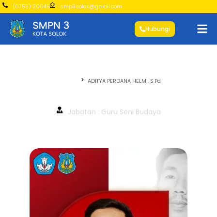
(0755) 20045
smp3solok@gmail.com
Hubungi
Beranda
ADITYA PERDANA HELMI, S.Pd
ADITYA PERDANA HELMI, S.Pd
Jabatan : Guru Seni Budaya