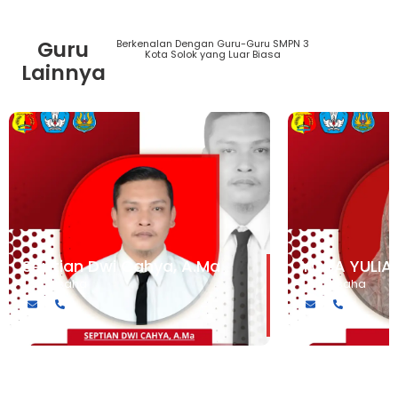
Guru
Berkenalan Dengan Guru-Guru SMPN 3
Lihat
Kota Solok yang Luar Biasa
Semua
Lainnya
Guru
Septian Dwi Cahya, A.Ma
YOSA YULIA
Tata Usaha
Tata Usaha