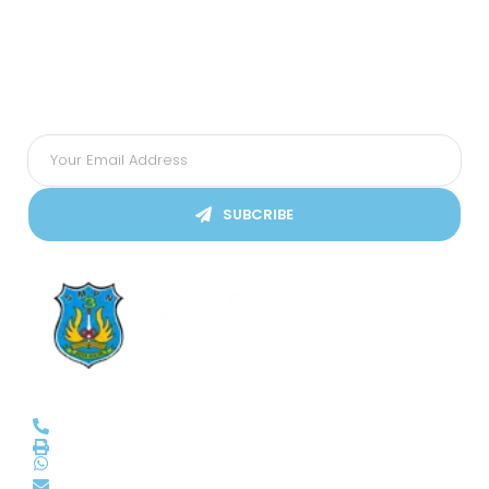
Subscribes Our Newsletter
Ikuti Kami
SUBCRIBE
SMPN 3 Kota Solok
(0755) 20045
smp3solok@gmail.com